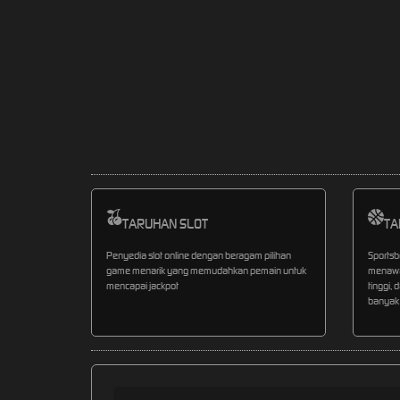
TARUHAN SLOT
TA
Penyedia slot online dengan beragam pilihan
Sportsb
game menarik yang memudahkan pemain untuk
menawar
mencapai jackpot
tinggi,
banyak 