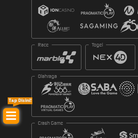
Race
Togel
Olahraga
Tap Disini!
Crash Game