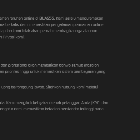
laman taruhan online di
BUAS55
. Kami selalu mengutamakan
ra berkala, demi memastikan pengalaman permainan online
da, dan kami tidak akan pernah membagikannya ataupun
 Privasi kami.
ah dan profesional akan memastikan bahwa semua masalah
an prioritas tinggi untuk memastikan sistem pembayaran yang
 yang bertanggung jawab. Silahkan hubungi kami melalui
 Kami mengikuti kebijakan kenali pelanggan Anda (KYC) dan
ngatur demi memastikan ketaatan berstandar tertinggi pada