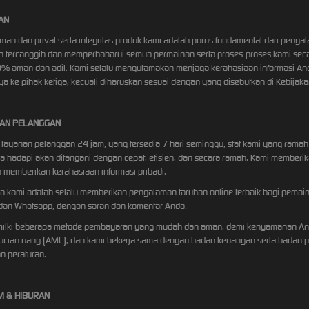
AN
an dan privat serta integritas produk kami adalah poros fundamental dari penga
 tercanggih dan memperbaharui semua permainan serta proses-proses kami seca
% aman dan adil. Kami selalu mengutamakan menjaga kerahasiaan informasi An
a ke pihak ketiga, kecuali diharuskan sesuai dengan yang disebutkan di Kebijakan
AN PELANGGAN
layanan pelanggan 24 jam, yang tersedia 7 hari seminggu, staf kami yang ram
 hadapi akan ditangani dengan cepat, efisien, dan secara ramah. Kami memberik
memberikan kerahasiaan informasi pribadi.
a kami adalah selalu memberikan pengalaman taruhan online terbaik bagi pemain
 dan Whatsapp, dengan saran dan komentar Anda.
ilki beberapa metode pembayaran yang mudah dan aman, demi kenyamanan Anda.
ucian uang (AML), dan kami bekerja sama dengan badan keuangan serta badan pe
n peraturan.
 & HIBURAN