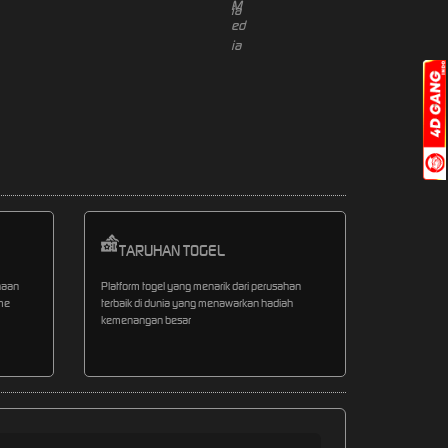
TARUHAN TOGEL
haan
Platform togel yang menarik dari perusahan
ame
terbaik di dunia yang menawarkan hadiah
kemenangan besar