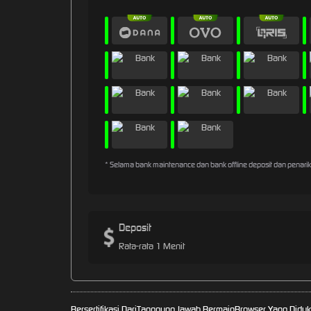
* Selama bank maintenance dan bank offline deposit dan penarik
Deposit
Rata-rata 1 Menit
Bersertifikasi Dari
Tanggung Jawab Bermain
Browser Yang Didu