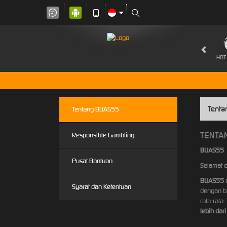
HOT
Tenta
Tentang BUAS55
TENTA
Responsible Gambling
BUAS55
Pusat Bantuan
Selamat d
BUAS55
a
Syarat dan Ketentuan
dengan be
rata-rata
lebih dar