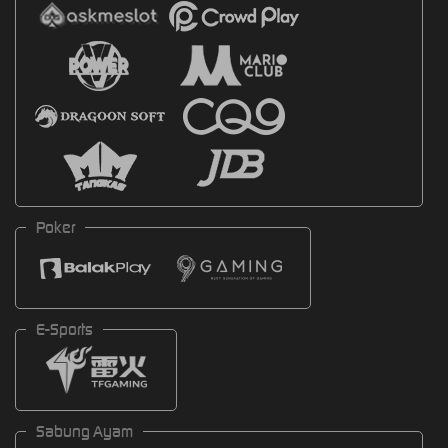
Poker
E-Sports
Sabung Ayam