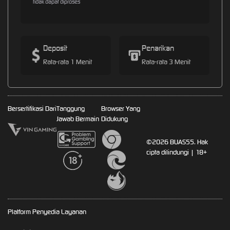
tidak dapat diproses
Deposit
Penarikan
Rata-rata 1 Menit
Rata-rata 3 Menit
Bersertifikasi Dari
Tanggung
Browser Yang
Jawab Bermain
Didukung
©2026 BUAS55. Hak
cipta dilindungi | 18+
Platform Penyedia Layanan