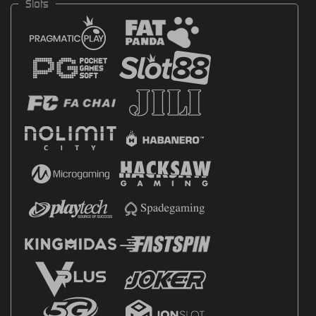
Slots