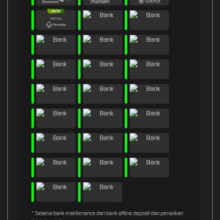
* Selama bank maintenance dan bank offline deposit dan penarikan