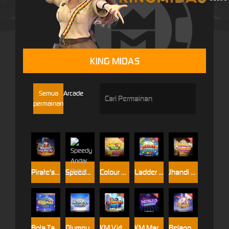
KING MIDAS
Semua
Arcade
permainan
Pirate's Tresure
Speedy Andar Bahar
Colour Game
Ladder Game
Jhandi Munda
Bola Tangkas
Olympus Glory
KM Virtual Animal Race
KM Marble Knockout
Belangkai 2