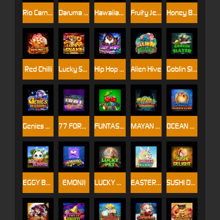
Rio Carnival
Daruma Block
Hawaiian Totem
Fruity Jester
Honey Bee Bee
Red Chilli
Lucky Snake
Hip Hop Penguin
Alien Hive
Goblin Slayer
Genies Blessing
77 FORTUNE
FUNTASTIC FRUIT
MAYAN TEMPLE
OCEAN ADVENTURE
EGGY BUNNIES
EMONJI
LUCKY PET
EASTER BUNNY
SUSHI DELIGHT