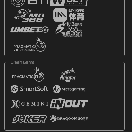
Crash Game