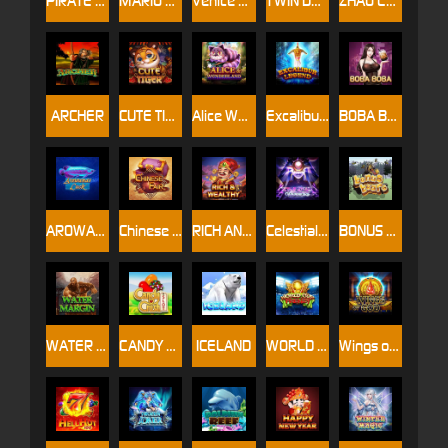
PIRATE LEGEND
MARIO AND FRIENDS
Venice Mask
TWIN DRAGON
ZHAO CAI TONG ZHI
ARCHER
CUTE TIGER
Alice Wonderland
Excalibur Legend
BOBA BOBA
AROWANAS LUCK
Chinese Fair
RICH AND WEALTHY
Celestial Goddess
BONUS BEAR
WATER MARGIN
CANDY CRUSH
ICELAND
WORLD CUP FRENZY
Wings of God