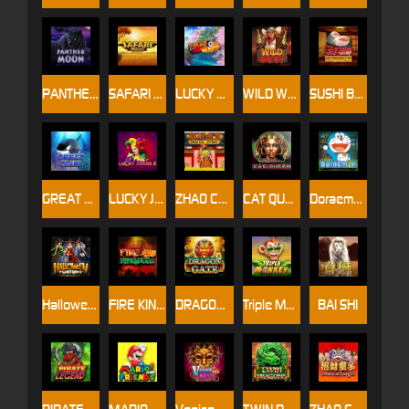
PANTHER MOON
SAFARI HEAT
LUCKY BEASTS
WILD WEST
SUSHI BONANZA
GREAT BLUE
LUCKY JOKER 5
ZHAO CAI JIN BAO
CAT QUEEN
Doraemon
Halloween Fortune
FIRE KINGDOM
DRAGON GATE
Triple Monkey
BAI SHI