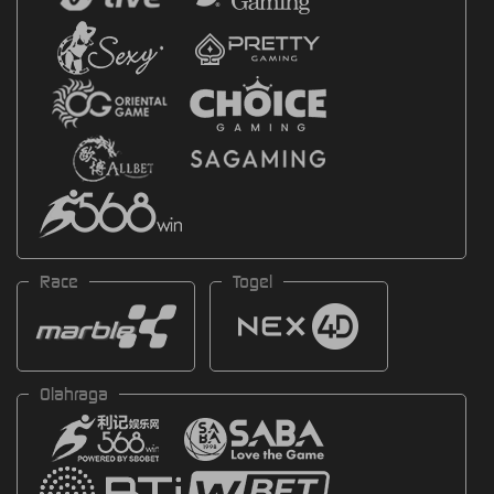
Race
Togel
Olahraga