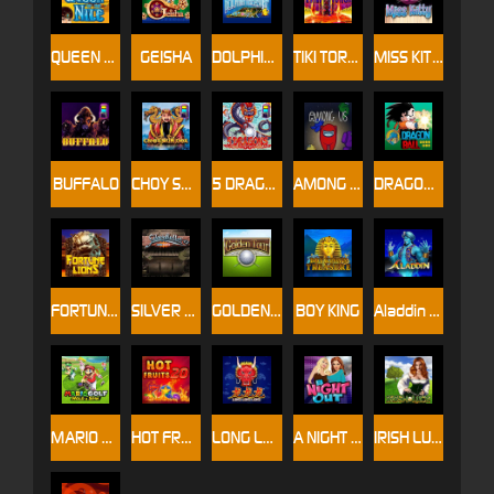
QUEEN OF THE NILE
GEISHA
DOLPHIN TREASURE
TIKI TORCH
MISS KITTY
BUFFALO
CHOY SUN DOA
5 DRAGONS
AMONG US
DRAGON BALL
FORTUNE LIONS
SILVER BULLET
GOLDEN TOUR
BOY KING
Aladdin Wishes
MARIO GOLF
HOT FRUITS 20
LONG LONG LONG
A NIGHT OUT
IRISH LUCK