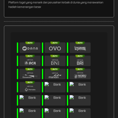
Platform togel yang menarik dari perusahan terbaik di dunia yang menawarkan
hadiah kemenangan besar