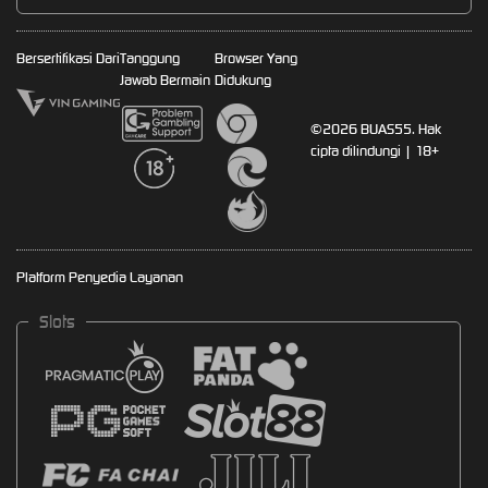
Bersertifikasi Dari
Tanggung
Browser Yang
Jawab Bermain
Didukung
©2026 BUAS55. Hak
cipta dilindungi | 18+
Platform Penyedia Layanan
Slots