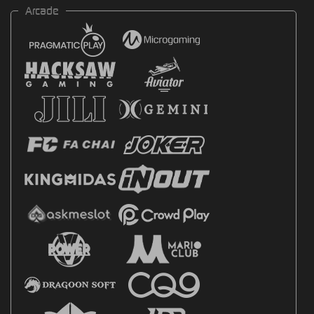
Arcade