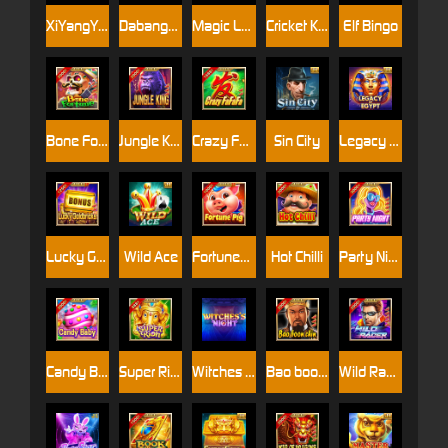
XiYangYang
Dabanggg
Magic Lamp
Cricket King 18
Elf Bingo
Bone Fortune
Jungle King
Crazy FaFaFa
Sin City
Legacy of Egypt
Lucky Goldbricks
Wild Ace
FortunePig
Hot Chilli
Party Night
Candy Baby
Super Rich
Witches Night
Bao boon chin
Wild Racer