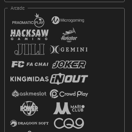
Arcade