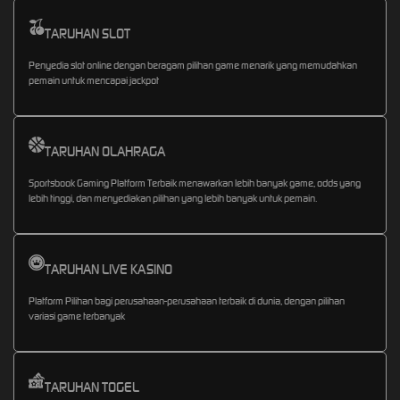
TARUHAN SLOT
Penyedia slot online dengan beragam pilihan game menarik yang memudahkan
pemain untuk mencapai jackpot
TARUHAN OLAHRAGA
Sportsbook Gaming Platform Terbaik menawarkan lebih banyak game, odds yang
lebih tinggi, dan menyediakan pilihan yang lebih banyak untuk pemain.
TARUHAN LIVE KASINO
Platform Pilihan bagi perusahaan-perusahaan terbaik di dunia, dengan pilihan
variasi game terbanyak
TARUHAN TOGEL