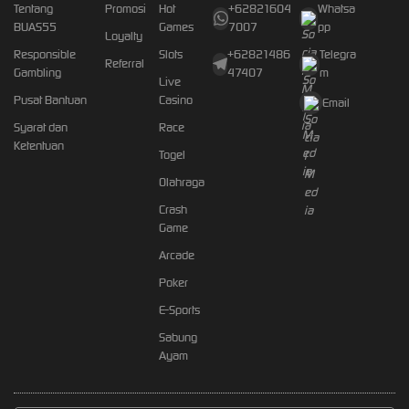
Tentang
Promosi
Hot
+62821604
Whatsa
BUAS55
Games
7007
pp
Loyalty
Responsible
Slots
+62821486
Telegra
Referral
Gambling
47407
m
Live
Pusat Bantuan
Casino
Email
Syarat dan
Race
Ketentuan
Togel
Olahraga
Crash
Game
Arcade
Poker
E-Sports
Sabung
Ayam