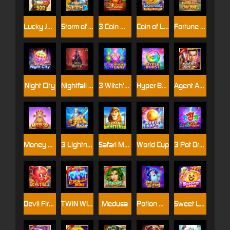
Lucky Jaguar 500
Storm of Seth 2
3 Coin Wild Tiger
Coin of Lightning
Fortune Gems Legend
Night City
Nightfall Hunting
3 Witch's Lamp
Hyper Burst
Agent Ace
Money Pot
3 Lightning Blitz
Safari Mystery
World Cup
3 Pot Dragons
Devil Fire 2
TWIN WINS
Medusa
Potion Wizard
Sweet Land