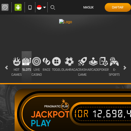
MASUK
DAFTAR
HOT
SLOTS
LIVE
RACE
TOGEL
OLAHRAGA
CRASH
ARCADE
POKER
E-
SABUN
GAMES
CASINO
GAME
SPORTS
AYAM
IDR
12,690,
JACKPOT
PLAY