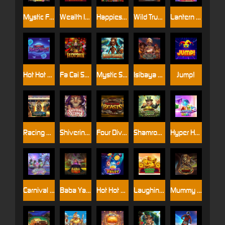
Mystic Fortune Deluxe
Wealth Inn
Happiest Christmas Tree
Wild Trucks
Lantern Luck
Hot Hot Halloween
Fa Cai Shen
Mystic Shaman
Isibaya Queens
Jump!
Racing Royalty
Shivering Strings
Four Divine Beasts
Shamrock Quest
Hyper Hues
Carnival Cove
Baba Yaga
Hot Hot Fruit
Laughing Buddha
Mummy Hunter