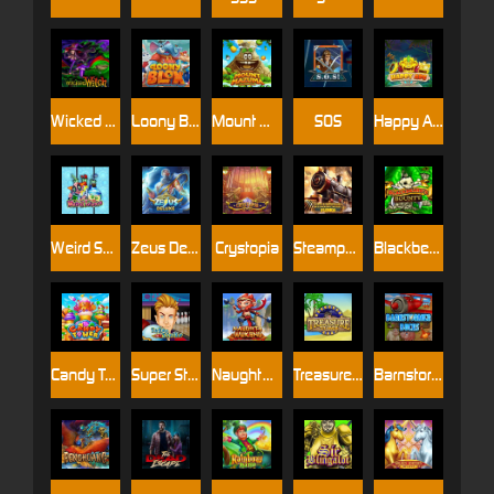
Wicked Witch
Loony Blox
Mount Mazuma
SOS
Happy Ape
Weird Science
Zeus Deluxe
Crystopia
Steampunk Plinko
Blackbeards Bounty
Candy Tower
Super Strike
Naughty Wukong
Treasure Tomb
Barnstormer Bucks