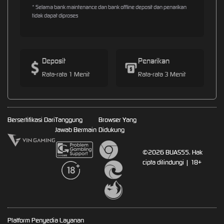
* Selama bank maintenance dan bank offline deposit dan penarikan
tidak dapat diproses
Deposit
Penarikan
Rata-rata 1 Menit
Rata-rata 3 Menit
Bersertifikasi Dari
Tanggung
Browser Yang
Jawab Bermain
Didukung
©2026 BUAS55. Hak
cipta dilindungi | 18+
Platform Penyedia Layanan