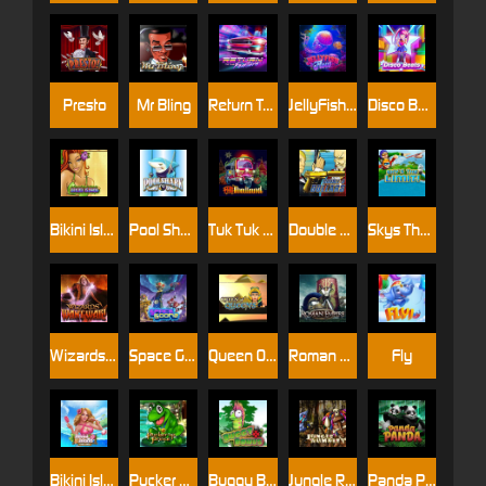
Presto
Mr Bling
Return To The Feature
JellyFish Flow
Disco Beats
Bikini Island
Pool Shark
Tuk Tuk Thailand
Double O Dollars
Skys The Limit
Wizards Want War!
Space Goonz
Queen Of Queens
Roman Empire
Fly
Bikini Island Deluxe
Pucker Up Prince
Buggy Bonus
Jungle Rumble
Panda Panda