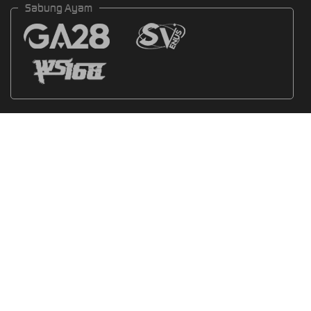
Sabung Ayam