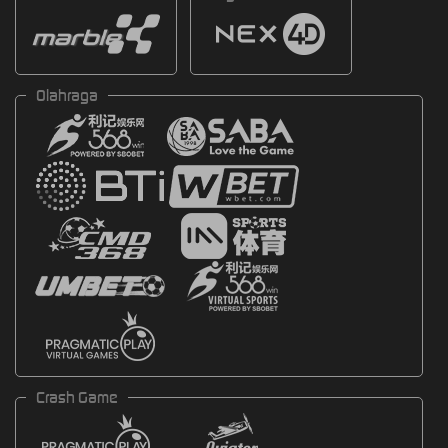
Olahraga
Crash Game