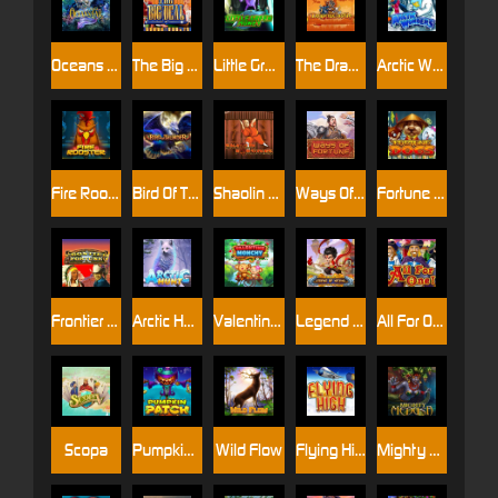
Oceans Call
The Big Deal
Little Green Money
The Dragon Castle
Arctic Wonders
Fire Rooster
Bird Of Thunder
Shaolin Fortunes
Ways Of Fortune
Fortune Dogs
Frontier Fortunes
Arctic Hunt
Valentine Monchy
Legend Of Nezha
All For One
Scopa
Pumpkin Patch
Wild Flow
Flying High
Mighty Medusa