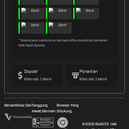
* Selama bank maintenance dan bank offline deposit dan penarikan
tidak dapat diproses
Deposit
Penarikan
Rata-rata 1 Menit
Rata-rata 3 Menit
Bersertifikasi Dari
Tanggung
Browser Yang
Jawab Bermain
Didukung
©2026 BUAS55. Hak