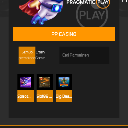
PP CASINO
Semua
Crash
permainan
Game
Spaceman
Slot88 High Flyer
Big Bass Crash