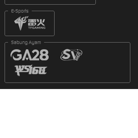
E-Sports
Sabung Ayam