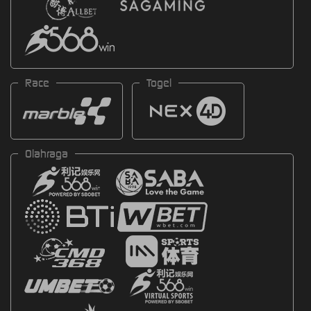
Race
Togel
Olahraga