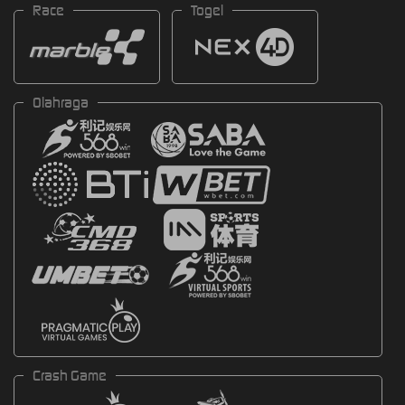
Race
Togel
Olahraga
Crash Game