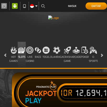
MASUK
DAFTAR
HOT
SLOTS
LIVE
RACE
TOGEL
OLAHRAGA
CRASH
ARCADE
POKER
E-
SABUN
GAMES
CASINO
GAME
SPORTS
AYAM
IDR
12,694,
JACKPOT
PLAY