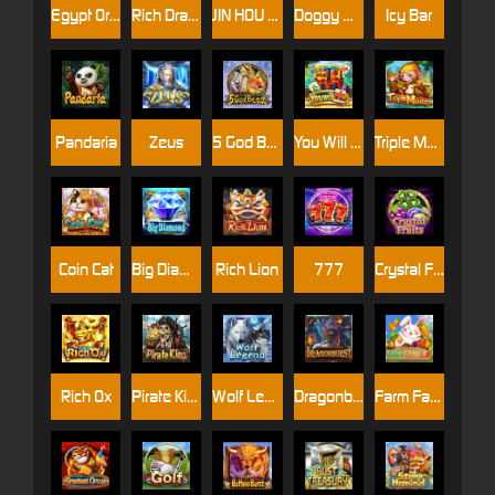
Egypt Oracle
Rich Dragon
JIN HOU YE
Doggy Wealth
Icy Bar
Pandaria
Zeus
5 God Beast
You Will Win
Triple Monkey
Coin Cat
Big Diamond
Rich Lion
777
Crystal Fruits
Rich Ox
Pirate King
Wolf Legend
Dragonburst
Farm Family