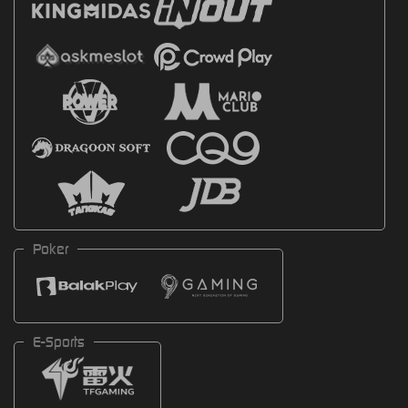
Poker
E-Sports