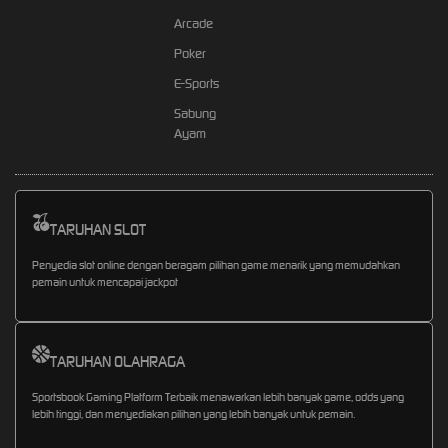
Arcade
Poker
E-Sports
Sabung
Ayam
TARUHAN SLOT
Penyedia slot online dengan beragam pilihan game menarik yang memudahkan
pemain untuk mencapai jackpot
TARUHAN OLAHRAGA
Sportsbook Gaming Platform Terbaik menawarkan lebih banyak game, odds yang
lebih tinggi, dan menyediakan pilihan yang lebih banyak untuk pemain.