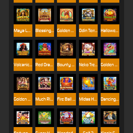
Maya Legacy
Blessing Temple
Golden Qilin
Odin Territory
Halloween Win
Volcanic Legend
Red Dragon’s Treasure
Bounty Clash
Neko Treasures
Golden Snake
Golden Duel
Much Richer
Fire Ball Blaze Phoenix
Midas Hand
Dancing Samba