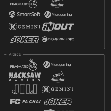
Arcade