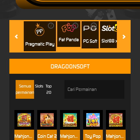
i
i
i
i
i
Facha
Fat Panda
Slot88 x PP
PG Soft
Pragmatic Play
DRAGOONSOFT
Semua
Slots
Top
permainan
20
Mahjong Win
Coin Cat 2
Mahjong Win 2
Toy Pop
Mahjong Win 3