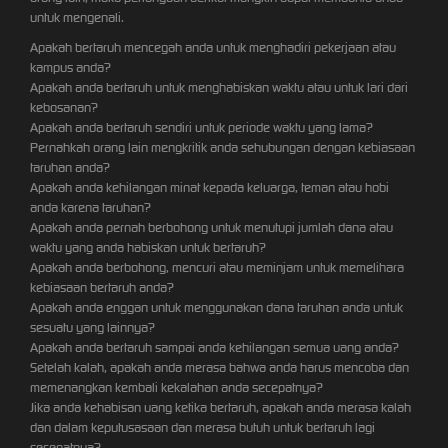
untuk mengenali.
Apakah bertaruh mencegah anda untuk menghadiri pekerjaan atau
kampus anda?
Apakah anda bertaruh untuk menghabiskan waktu atau untuk lari dari
kebosanan?
Apakah anda bertaruh sendiri untuk periode waktu yang lama?
Pernahkah orang lain mengkritik anda sehubungan dengan kebiasaan
taruhan anda?
Apakah anda kehilangan minat kepada keluarga, teman atau hobi
anda karena taruhan?
Apakah anda pernah berbohong untuk menutupi jumlah dana atau
waktu yang anda habiskan untuk bertaruh?
Apakah anda berbohong, mencuri atau meminjam untuk memelihara
kebiasaan bertaruh anda?
Apakah anda enggan untuk menggunakan dana taruhan anda untuk
sesuatu yang lainnya?
Apakah anda bertaruh sampai anda kehilangan semua uang anda?
Setelah kalah, apakah anda merasa bahwa anda harus mencoba dan
memenangkan kembali kekalahan anda secepatnya?
Jika anda kehabisan uang ketika bertaruh, apakah anda merasa kalah
dan dalam keputusasaan dan merasa butuh untuk bertaruh lagi
secepatnya?