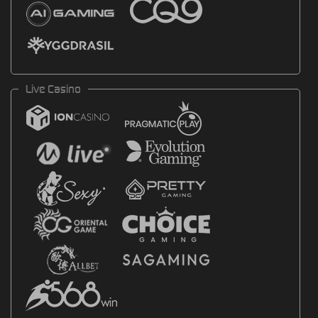
Live Casino