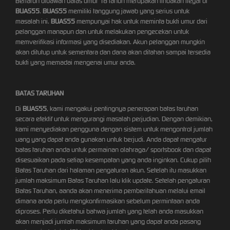
Bertaruh dibawah batas umur 18 tahun merupakan tindakan ilegal di
BUAS55
.
BUAS55
memiliki tanggung jawab yang serius untuk
masalah ini.
BUAS55
mempunyai hak untuk meminta bukti umur dari
pelanggan manapun dan untuk melakukan pengecekan untuk
memverifikasi informasi yang disediakan. Akun pelanggan mungkin
akan ditutup untuk sementara dan dana akan ditahan sampai tersedia
bukti yang memadai mengenai umur anda.
BATAS TARUHAN
Di
BUAS55
, kami mengakui pentingnya penerapan batas taruhan
secara efektif untuk mengurangi masalah perjudian. Dengan demikian,
kami menyediakan pengguna dengan sistem untuk mengontrol jumlah
uang yang dapat anda gunakan untuk berjudi. Anda dapat mengatur
batas taruhan anda untuk permainan olahraga/ sportsbook dan dapat
disesuaikan pada setiap kesempatan yang anda inginkan. Cukup pilih
Batas Taruhan dari halaman pengaturan akun. Setelah itu masukkan
jumlah maksimum Batas Taruhan lalu klik update. Setelah pengaturan
Batas Taruhan, aanda akan menerima pemberitahuan melalui email
dimana anda perlu mengkonfirmasikan sebelum permintaan anda
diproses. Perlu diketahui bahwa jumlah yang telah anda masukkan
akan menjadi jumlah maksimum taruhan yang dapat anda pasang