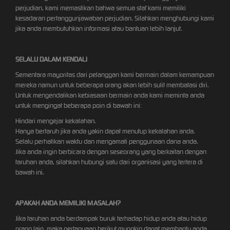
perjudian, kami memastikan bahwa semua staf kami memiliki
kesadaran pertanggunjawaban perjudian. Silahkan menghubungi kami
jika anda membutuhkan informasi atau bantuan lebih lanjut.
SELALU DALAM KENDALI
Sementara mayoritas dari pelanggan kami bermain dalam kemampuan
mereka namun untuk beberapa orang akan lebih sulit membatasi diri.
Untuk mengendalikan kebiasaan bermain anda kami meminta anda
untuk mengingat beberapa poin di bawah ini:
Hindari mengejar kekalahan.
Hanya bertaruh jika anda yakin dapat menutup kekalahan anda.
Selalu perhatikan waktu dan mengamati penggunaan dana anda.
Jika anda ingin berbicara dengan seseorang yang berkaitan dengan
taruhan anda, silahkan hubungi satu dari organisasi yang tertera di
bawah ini.
APAKAH ANDA MEMILIKI MASALAH?
Jika taruhan anda berdampak buruk terhadap hidup anda atau hidup
orang lain, maka pertanyaan berikut mungkin dapat membantu anda