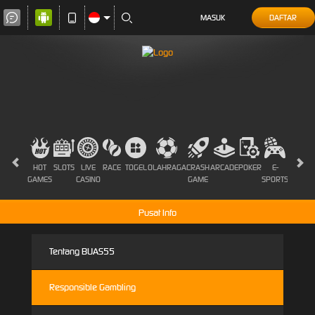
MASUK
DAFTAR
HOT
SLOTS
LIVE
RACE
TOGEL
OLAHRAGA
CRASH
ARCADE
POKER
E-
SABUN
GAMES
CASINO
GAME
SPORTS
AYAM
Pusat Info
Tentang BUAS55
Responsible Gambling