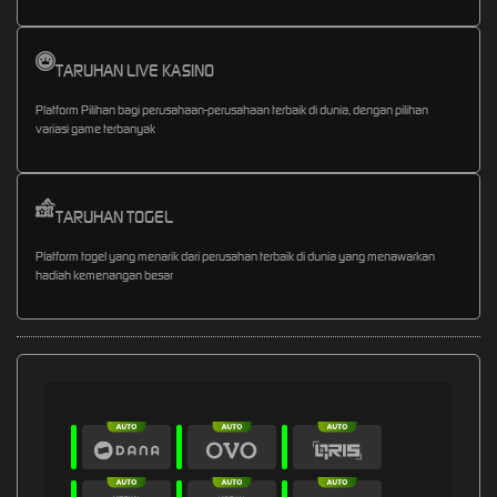
TARUHAN LIVE KASINO
Platform Pilihan bagi perusahaan-perusahaan terbaik di dunia, dengan pilihan
variasi game terbanyak
TARUHAN TOGEL
Platform togel yang menarik dari perusahan terbaik di dunia yang menawarkan
hadiah kemenangan besar