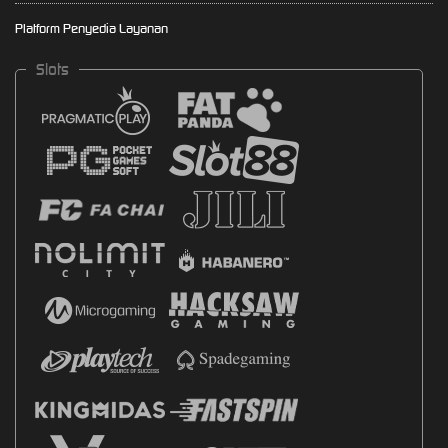
Platform Penyedia Layanan
Slots