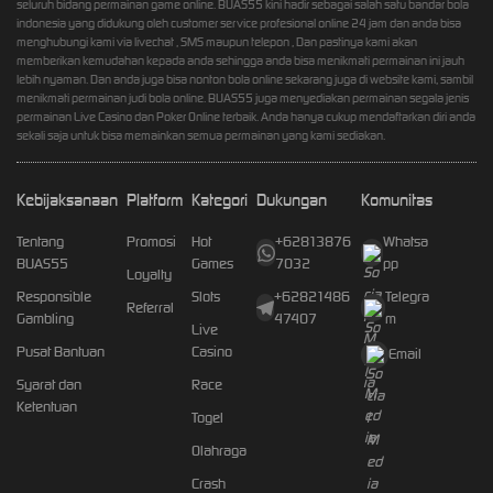
seluruh bidang permainan game online. BUAS55 kini hadir sebagai salah satu bandar bola
indonesia yang didukung oleh customer service profesional online 24 jam dan anda bisa
menghubungi kami via livechat , SMS maupun telepon , Dan pastinya kami akan
memberikan kemudahan kepada anda sehingga anda bisa menikmati permainan ini jauh
lebih nyaman. Dan anda juga bisa nonton bola online sekarang juga di website kami, sambil
menikmati permainan judi bola online. BUAS55 juga menyediakan permainan segala jenis
permainan Live Casino dan Poker Online terbaik. Anda hanya cukup mendaftarkan diri anda
sekali saja untuk bisa memainkan semua permainan yang kami sediakan.
Kebijaksanaan
Platform
Kategori
Dukungan
Komunitas
Tentang
Promosi
Hot
+62813876
Whatsa
BUAS55
Games
7032
pp
Loyalty
Responsible
Slots
+62821486
Telegra
Referral
Gambling
47407
m
Live
Pusat Bantuan
Casino
Email
Syarat dan
Race
Ketentuan
Togel
Olahraga
Crash