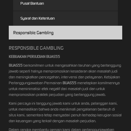
Pusat Bantuan
Syarat dan Ketentuan
Responsible Gambling
RESPONSIBLE GAMBLING
KEBIJAKAN PERJUDIAN BUAS55
BUAS55
berkomitmen untuk mengesahkan taruhan yang bertanggung
jawab seperti halnya mempromosikan kesadaran akan masalah judi
dan meningkatkan pencegahan, intervensi dan pelayanan. Kebijakan
Pertanggungjawaban Permainan
BUAS55
menetapkan komitmennya
untuk meminimalisir efek negatif dari masalah judi dan untuk
mempromosikan praktek perjudian yang bertanggung jawab.
Kami percaya ini tanggung jawab kami untuk anda, pelanggan kami,
untuk memastikan bahwa anda menikmati pengalaman bertaruh di
situs kami, sementara tetap menyadari penuh terhadap kerugian sosial
dan keuangan yang terkait dengan masalah perjudian.
Dalam rangka membantu pemain kami dalam pertanggunjawaban