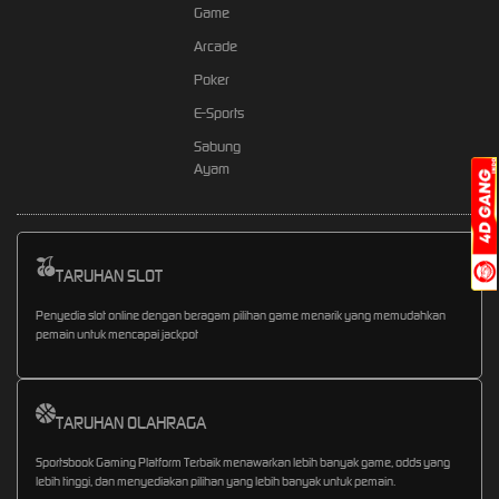
Game
Arcade
Poker
E-Sports
Sabung
Ayam
TARUHAN SLOT
Penyedia slot online dengan beragam pilihan game menarik yang memudahkan
pemain untuk mencapai jackpot
TARUHAN OLAHRAGA
Sportsbook Gaming Platform Terbaik menawarkan lebih banyak game, odds yang
lebih tinggi, dan menyediakan pilihan yang lebih banyak untuk pemain.