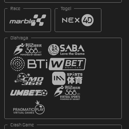
Race
Togel
Olahraga
Crash Game