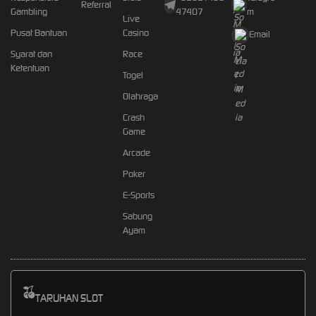
Referral
Gambling
47407
m
Live
Pusat Bantuan
Casino
Email
Syarat dan
Race
Ketentuan
Togel
Olahraga
Crash
Game
Arcade
Poker
E-Sports
Sabung
Ayam
TARUHAN SLOT