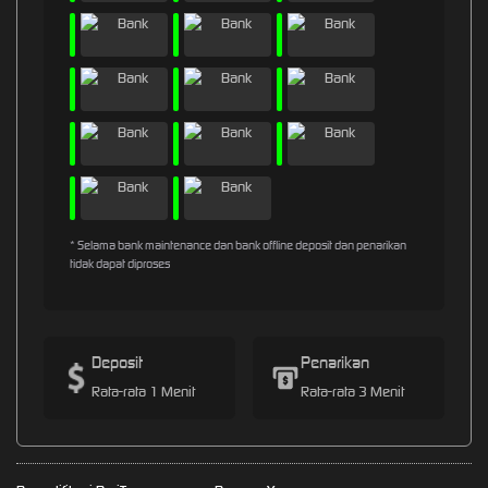
* Selama bank maintenance dan bank offline deposit dan penarikan
tidak dapat diproses
Deposit
Penarikan
Rata-rata 1 Menit
Rata-rata 3 Menit