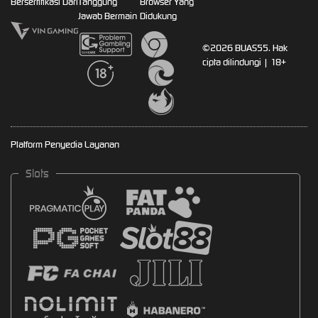
Bersertifikasi Dari
Tanggung
Browser Yang
Jawab Bermain
Didukung
©2026 BUAS55. Hak
cipta dilindungi | 18+
Platform Penyedia Layanan
Slots