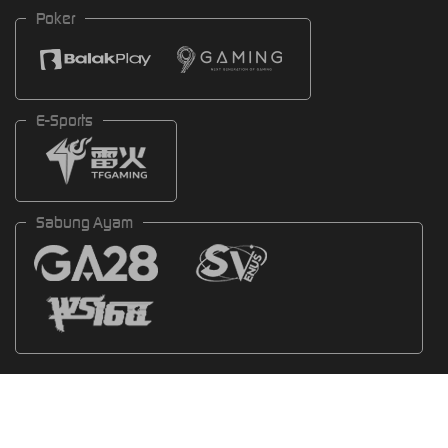
Poker
E-Sports
Sabung Ayam