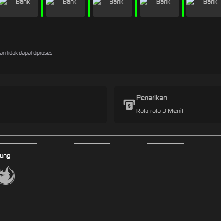
an tidak dapat diproses
Penarikan
Rata-rata 3 Menit
kung