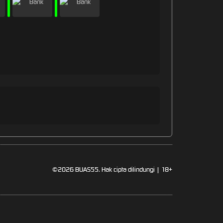
©2026 BUAS55. Hak cipta dilindungi | 18+