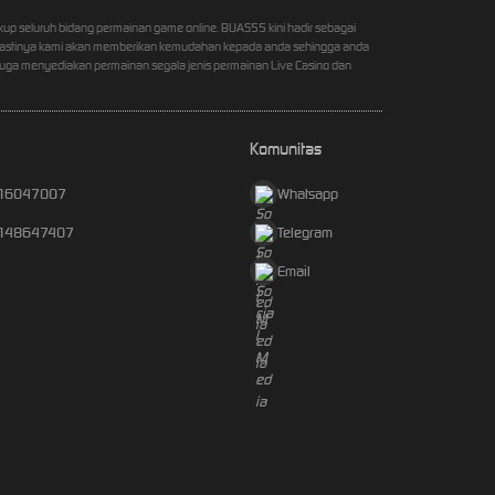
cakup seluruh bidang permainan game online. BUAS55 kini hadir sebagai
Dan pastinya kami akan memberikan kemudahan kepada anda sehingga anda
5 juga menyediakan permainan segala jenis permainan Live Casino dan
Komunitas
16047007
Whatsapp
148647407
Telegram
Email