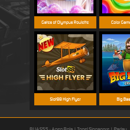
Gates of Olympus Roulette
Color Ga
Slot88 High Flyer
Big Ba
BUAS55 - Agen Bola | Togel Singapore | Parlay