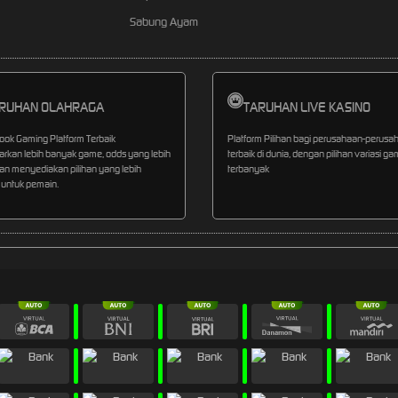
Sabung Ayam
RUHAN OLAHRAGA
TARUHAN LIVE KASINO
ook Gaming Platform Terbaik
Platform Pilihan bagi perusahaan-perusa
kan lebih banyak game, odds yang lebih
terbaik di dunia, dengan pilihan variasi g
 dan menyediakan pilihan yang lebih
terbanyak
untuk pemain.