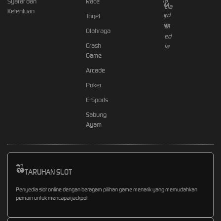
Syarat dan
Race
Ketentuan
Togel
Olahraga
Crash
Game
Arcade
Poker
E-Sports
Sabung
Ayam
TARUHAN SLOT
Penyedia slot online dengan beragam pilihan game menarik yang memudahkan
pemain untuk mencapai jackpot