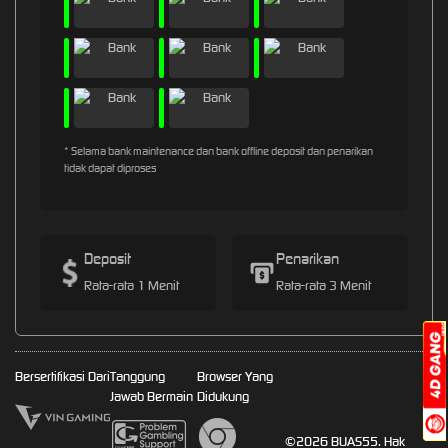
* Selama bank maintenance dan bank offline deposit dan penarikan
tidak dapat diproses
Deposit
Penarikan
Rata-rata 1 Menit
Rata-rata 3 Menit
Bersertifikasi Dari
Tanggung
Browser Yang
Jawab Bermain
Didukung
©2026 BUAS55. Hak