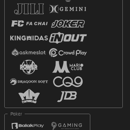
Poker