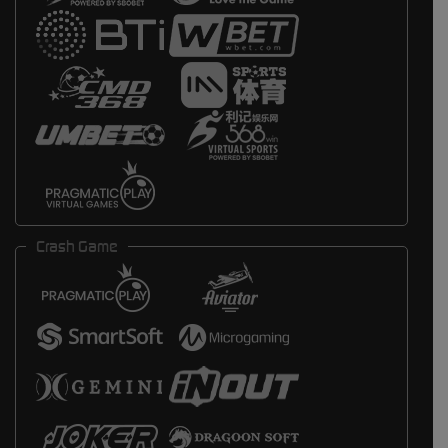
Crash Game