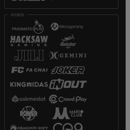
Arcade