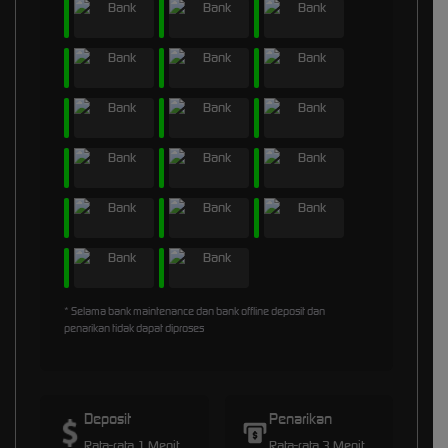
* Selama bank maintenance dan bank offline deposit dan
penarikan tidak dapat diproses
Deposit
Penarikan
Rata-rata 1 Menit
Rata-rata 3 Menit