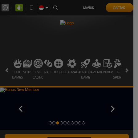
MASUK
DAFTAR
HOT
SLOTS
LIVE
RACE
TOGEL
OLAHRAGA
CRASH
ARCADE
POKER
E-
SABUNG
GAMES
CASINO
GAME
SPORTS
AYAM