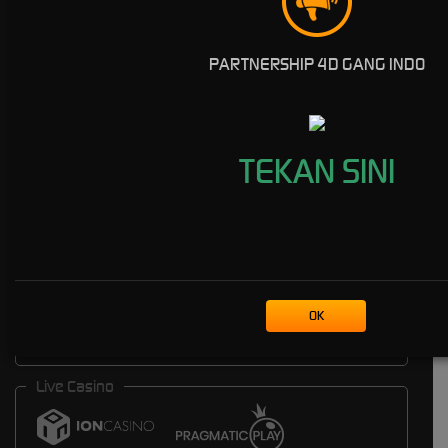
PARTNERSHIP 4D GANG INDO
TEKAN SINI
OK
Live Casino