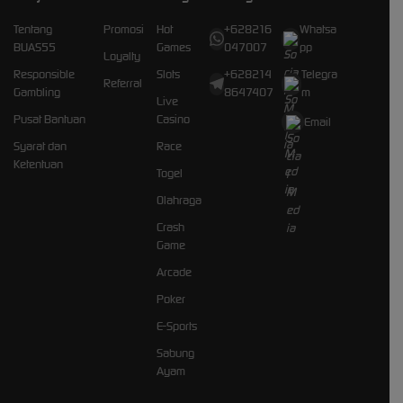
Tentang
Promosi
Hot
+628216
Whatsa
BUAS55
Games
047007
pp
Loyalty
Responsible
Slots
+628214
Telegra
Referral
Gambling
8647407
m
Live
Pusat Bantuan
Casino
Email
Syarat dan
Race
Ketentuan
Togel
Olahraga
Crash
Game
Arcade
Poker
E-Sports
Sabung
Ayam