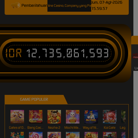
Jum, 07-Agt-2026
Pemberitahuan
 2026 Top Rating Indonesia Online Casino, Company yang Paling Aman.
Pemeliharaan Terjad
15.59.57
IDR
12,735,061,593
Li
GAME POPULER
Gates of Olympus POP
Bang Gacor 1000
Nezha 2
Mochi Mania 1000
Way of Ninja
Koi Gate
Legacy of Kong Maxways