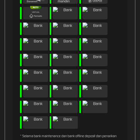
* Selama bank maintenance dan bank offline deposit dan penarikan