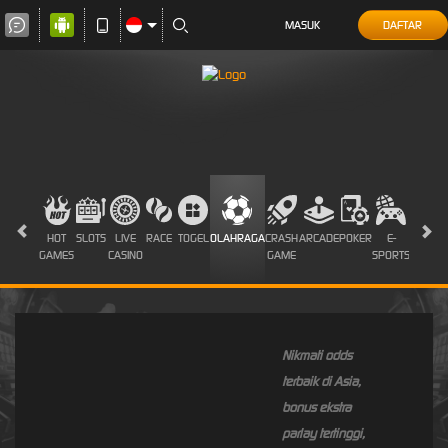
MASUK
DAFTAR
HOT
SLOTS
LIVE
RACE
TOGEL
OLAHRAGA
CRASH
ARCADE
POKER
E-
SABUN
GAMES
CASINO
GAME
SPORTS
AYAM
Nikmati odds
terbaik di Asia,
bonus ekstra
parlay tertinggi,