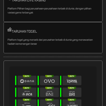
TARUHAN LIVE KASINO
Platform Pilihan bagi perusahaan-perusahaan terbaik di dunia, dengan pilihan
variasi game terbanyak
TARUHAN TOGEL
Platform togel yang menarik dari perusahan terbaik di dunia yang menawarkan
hadiah kemenangan besar