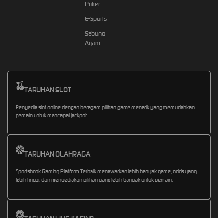
Poker
E-Sports
Sabung
Ayam
TARUHAN SLOT
Penyedia slot online dengan beragam pilihan game menarik yang memudahkan
pemain untuk mencapai jackpot
TARUHAN OLAHRAGA
Sportsbook Gaming Platform Terbaik menawarkan lebih banyak game, odds yang
lebih tinggi, dan menyediakan pilihan yang lebih banyak untuk pemain.