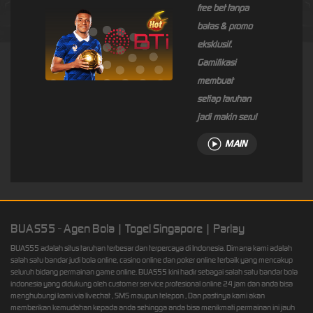
free bet tanpa
batas & promo
eksklusif.
Gamifikasi
membuat
setiap taruhan
jadi makin seru!
MAIN
BUAS55 - Agen Bola | Togel Singapore | Parlay
BUAS55 adalah situs taruhan terbesar dan terpercaya di Indonesia. Dimana kami adalah
salah satu bandar judi bola online, casino online dan poker online terbaik yang mencakup
seluruh bidang permainan game online. BUAS55 kini hadir sebagai salah satu bandar bola
indonesia yang didukung oleh customer service profesional online 24 jam dan anda bisa
menghubungi kami via livechat , SMS maupun telepon , Dan pastinya kami akan
memberikan kemudahan kepada anda sehingga anda bisa menikmati permainan ini jauh