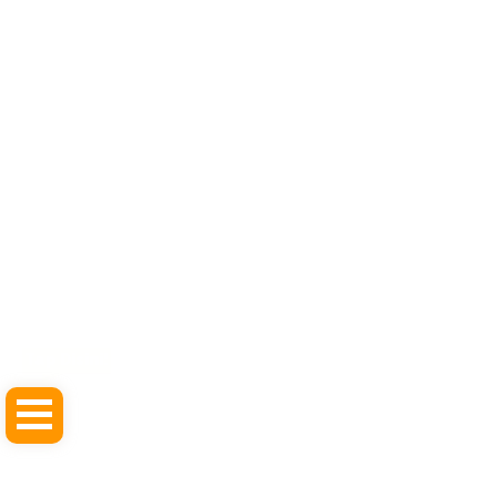
Tap Disini!