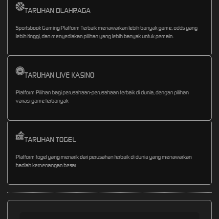
TARUHAN OLAHRAGA
Sportsbook Gaming Platform Terbaik menawarkan lebih banyak game, odds yang
lebih tinggi, dan menyediakan pilihan yang lebih banyak untuk pemain.
TARUHAN LIVE KASINO
Platform Pilihan bagi perusahaan-perusahaan terbaik di dunia, dengan pilihan
variasi game terbanyak
TARUHAN TOGEL
Platform togel yang menarik dari perusahan terbaik di dunia yang menawarkan
hadiah kemenangan besar