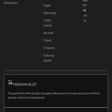
Ketentuan
Togel
Olahraga
Crash
Game
Arcade
Poker
E-Sports
Sabung
Ayam
TARUHAN SLOT
Penyedia slot online dengan beragam pilihan game menarik yang memudahkan
pemain untuk mencapai jackpot