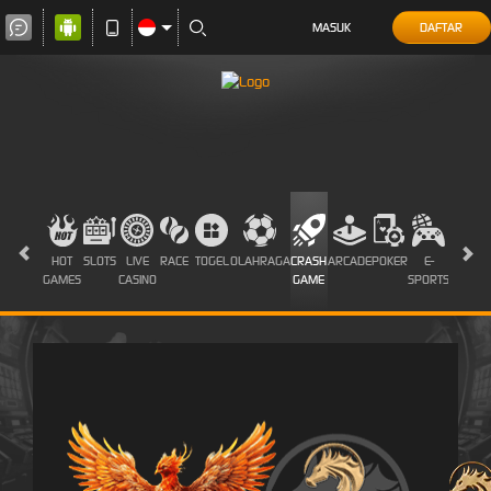
MASUK
DAFTAR
HOT
SLOTS
LIVE
RACE
TOGEL
OLAHRAGA
CRASH
ARCADE
POKER
E-
SABUN
GAMES
CASINO
GAME
SPORTS
AYAM