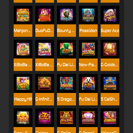
Mahjong Hit 2+
DuoFuDuoCai
Bounty Loki
Poseidon
Super Ace
XiBoBa Hit
XiBoBa Hit2
Fu Dai Lian Lian-Dragon
New-Fishing Hunter
G-GoldenDrum
Happy Hit
G-InfiniteTreasure
5 Dragons(H5)
Fu Dai Lian Lian-Panda
5 CaiShen(H5)