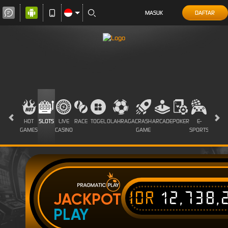
MASUK
DAFTAR
HOT
SLOTS
LIVE
RACE
TOGEL
OLAHRAGA
CRASH
ARCADE
POKER
E-
SABUN
GAMES
CASINO
GAME
SPORTS
AYAM
IDR
12,738,
JACKPOT
PLAY