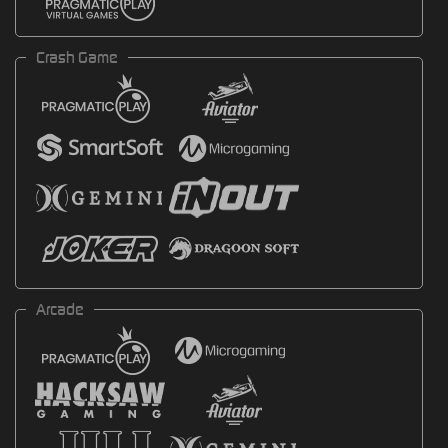
Crash Game
Arcade