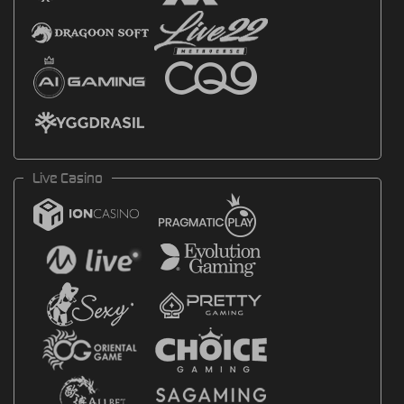
Live Casino