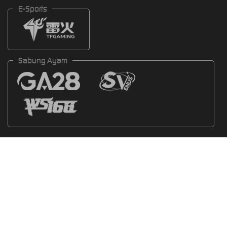
E-Sports
Sabung Ayam