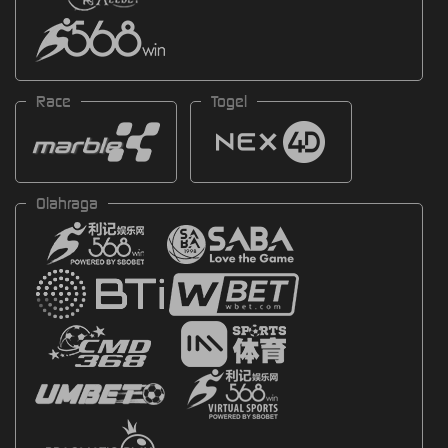
Race
Togel
Olahraga