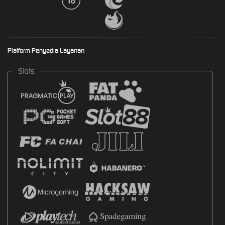
Platform Penyedia Layanan
Slots