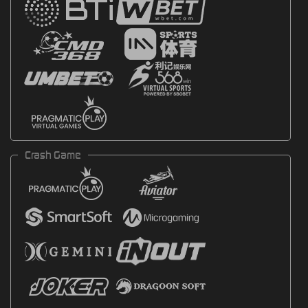
Crash Game