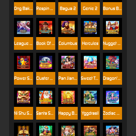
Ong Bak 2
Respin Mania
Bagua 2
Genie 2
Bonus Bear
League Of Legends
Book Of Ra Deluxe
Columbus
Hercules
Nugget Hunters
Power Stars
Cluster Mania
Pan Jian Lian 2
Sweet Tooth
Dragon's Realm
Ni Shu Shen Me
Santa Surprise
Happy Buddha
Yggdrasil
Zodiac Deluxe