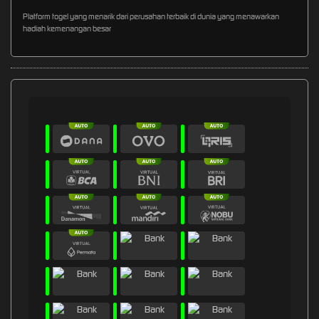
Platform togel yang menarik dari perusahan terbaik di dunia yang menawarkan
hadiah kemenangan besar