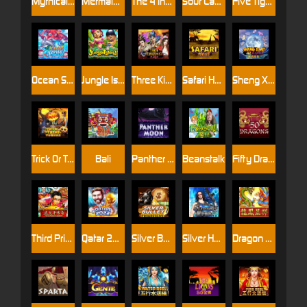
Mythical Sand
Mermaid Treasure
The 4 Invention
Sour Candy
Five Tiger Generals
Ocean Spray
Jungle Island
Three Kingdoms 2
Safari Heat
Sheng Xiao Bingo
Trick Or Treat
Bali
Panther Moon
Beanstalk
Fifty Dragons
Third Prince's Journey
Qatar 2022
Silver Bullet Progressive
Silver Hand
Dragon Phoenix