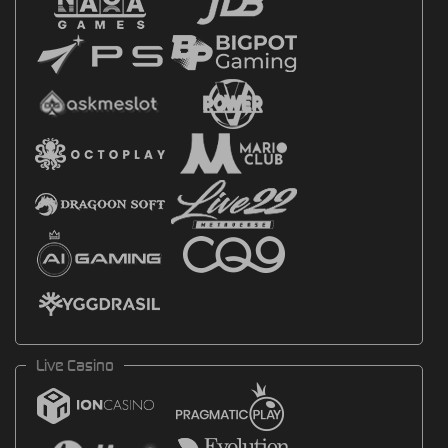
Live Casino