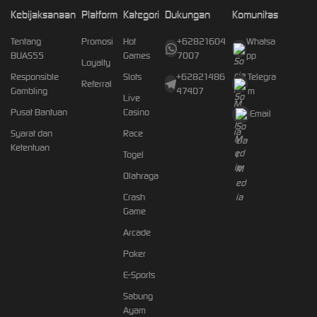
Kebijaksanaan
Platform
Kategori
Dukungan
Komunitas
Tentang
Promosi
Hot
+62821604
Whatsa
BUAS55
Games
7007
pp
Loyalty
Responsible
Slots
+62821486
Telegra
Referral
Gambling
47407
m
Live
Pusat Bantuan
Casino
Email
Syarat dan
Race
Ketentuan
Togel
Olahraga
Crash
Game
Arcade
Poker
E-Sports
Sabung
Ayam