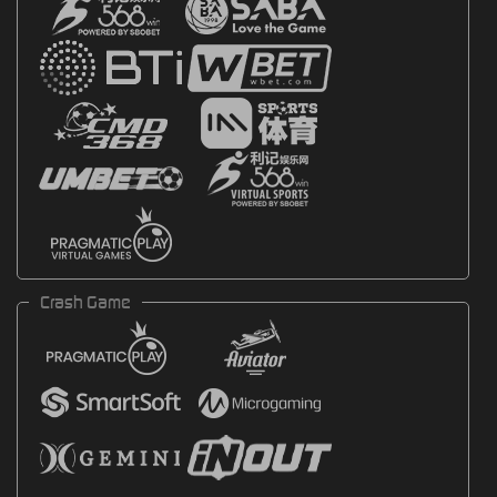
Crash Game