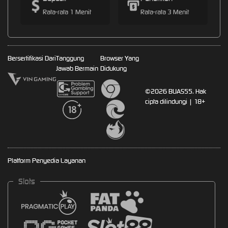
Rata-rata 1 Menit
Rata-rata 3 Menit
Bersertifikasi Dari
Tanggung
Browser Yang
Jawab Bermain
Didukung
©2026 BUAS55. Hak
cipta dilindungi | 18+
Platform Penyedia Layanan
Slots