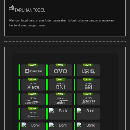
TARUHAN TOGEL
Platform togel yang menarik dari perusahan terbaik di dunia yang menawarkan
hadiah kemenangan besar