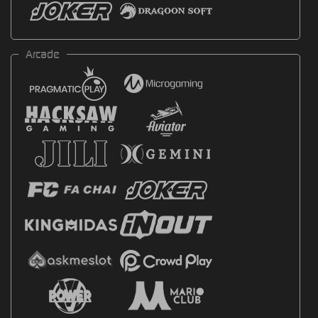
Arcade