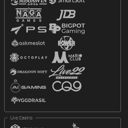
Live Casino