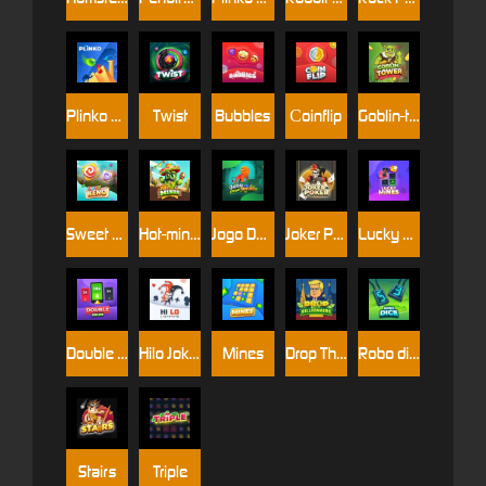
Plinko 1000
Twist
Bubbles
Сoinflip
Goblin-tower
Sweet Keno
Hot-mines
Jogo Do Bicho
Joker Poker
Lucky mines
Double Online
Hilo Joker
Mines
Drop The Billionaire
Robo dice
Stairs
Triple