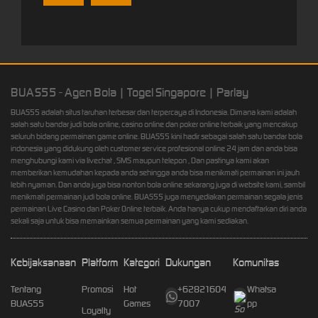
BUAS55 - Agen Bola | Togel Singapore | Parlay
BUAS55 adalah situs taruhan terbesar dan terpercaya di Indonesia. Dimana kami adalah
salah satu bandar judi bola online, casino online dan poker online terbaik yang mencakup
seluruh bidang permainan game online. BUAS55 kini hadir sebagai salah satu bandar bola
indonesia yang didukung oleh customer service profesional online 24 jam dan anda bisa
menghubungi kami via livechat , SMS maupun telepon , Dan pastinya kami akan
memberikan kemudahan kepada anda sehingga anda bisa menikmati permainan ini jauh
lebih nyaman. Dan anda juga bisa nonton bola online sekarang juga di website kami, sambil
menikmati permainan judi bola online. BUAS55 juga menyediakan permainan segala jenis
permainan Live Casino dan Poker Online terbaik. Anda hanya cukup mendaftarkan diri anda
sekali saja untuk bisa memainkan semua permainan yang kami sediakan.
Kebijaksanaan
Platform
Kategori
Dukungan
Komunitas
Tentang
Promosi
Hot
+62821604
Whatsa
BUAS55
Games
7007
pp
Loyalty