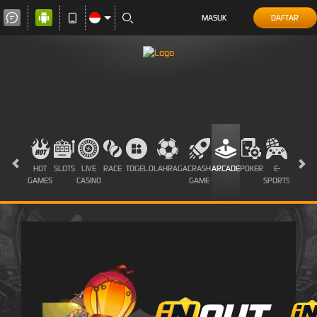
MASUK
DAFTAR
HOT
SLOTS
LIVE
RACE
TOGEL
OLAHRAGA
CRASH
ARCADE
POKER
E-
SABUN
GAMES
CASINO
GAME
SPORTS
AYAM