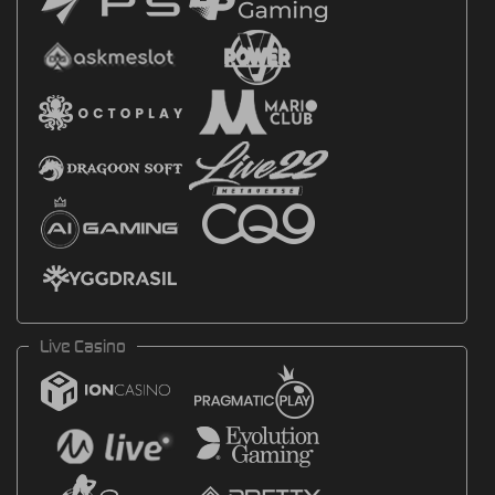
Live Casino