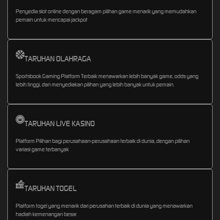
Penyedia slot online dengan beragam pilihan game menarik yang memudahkan
pemain untuk mencapai jackpot
TARUHAN OLAHRAGA
Sportsbook Gaming Platform Terbaik menawarkan lebih banyak game, odds yang
lebih tinggi, dan menyediakan pilihan yang lebih banyak untuk pemain.
TARUHAN LIVE KASINO
Platform Pilihan bagi perusahaan-perusahaan terbaik di dunia, dengan pilihan
variasi game terbanyak
TARUHAN TOGEL
Platform togel yang menarik dari perusahan terbaik di dunia yang menawarkan
hadiah kemenangan besar