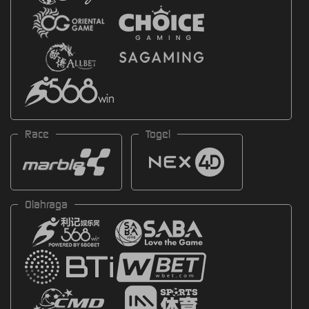
Race
Togel
Olahraga