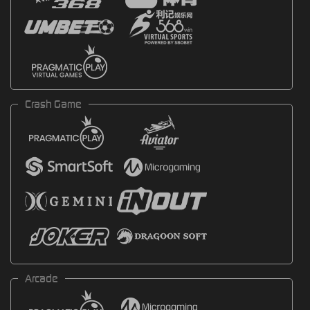
Crash Game
Arcade