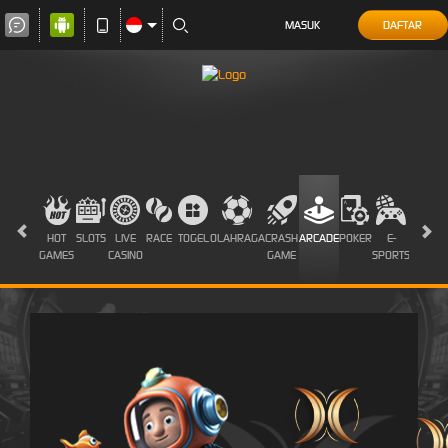
MASUK
DAFTAR
HOT
SLOTS
LIVE
RACE
TOGEL
OLAHRAGA
CRASH
ARCADE
POKER
E-
SABUN
GAMES
CASINO
GAME
SPORTS
AYAM