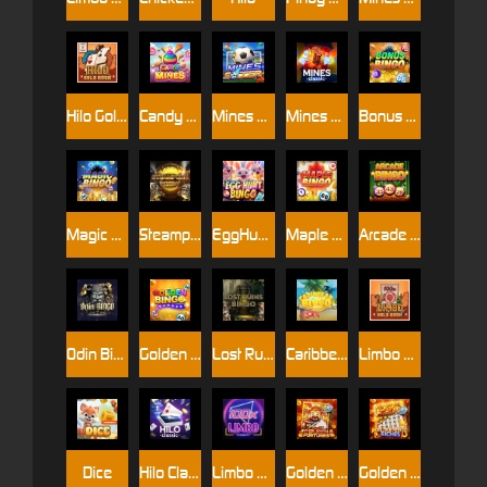
Hilo Gold Rush
Candy Mines
Mines Soccer
Mines Classic
Bonus Bingo
Magic Bingo
Steampunk
EggHunt Bingo
Maple Bingo
Arcade Bingo
Odin Bingo
Golden Bingo
Lost Ruins
Caribbean Bingo
Limbo Gold Rush
Dice
Hilo Classic
Limbo Neon
Golden Fortunes
Golden Horse Riches