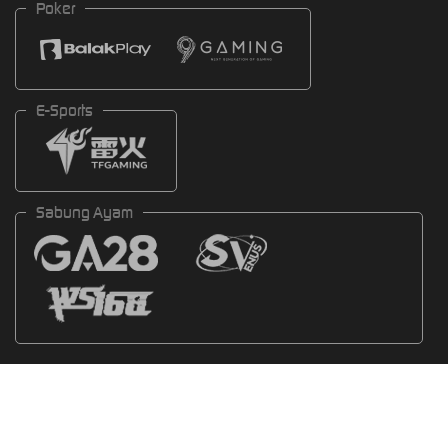
Poker
E-Sports
Sabung Ayam