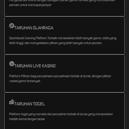
Penyedia slot online dengan beragam pilihan game menarik yang memudahkan
pemain untuk mencapai jackpot
TARUHAN OLAHRAGA
Sportsbook Gaming Platform Terbaik menawarkan lebih banyak game, odds yang
lebih tinggi, dan menyediakan pilihan yang lebih banyak untuk pemain.
TARUHAN LIVE KASINO
Platform Pilihan bagi perusahaan-perusahaan terbaik di dunia, dengan pilihan
variasi game terbanyak
TARUHAN TOGEL
Platform togel yang menarik dari perusahan terbaik di dunia yang menawarkan
hadiah kemenangan besar