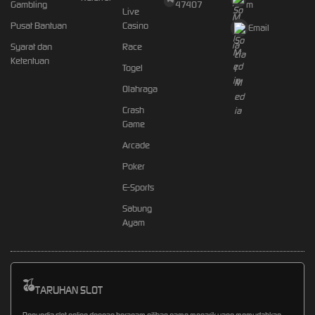
Gambling
47407
m
Live
Pusat Bantuan
Casino
Email
Syarat dan
Race
Ketentuan
Togel
Olahraga
Crash
Game
Arcade
Poker
E-Sports
Sabung
Ayam
TARUHAN SLOT