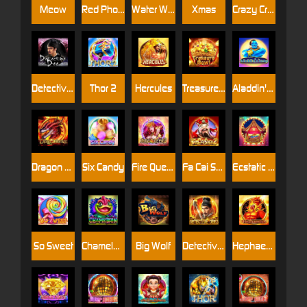
Meow
Red Phoenix
Water World
Xmas
Crazy Crazy 2
Detective Dee
Thor 2
Hercules
Treasure Bowl
Aladdin's lamp
Dragon Heart
Six Candy
Fire Queen2
Fa Cai Shen2
Ecstatic Circus
So Sweet
Chameleon
Big Wolf
Detective Dee 2
Hephaestus