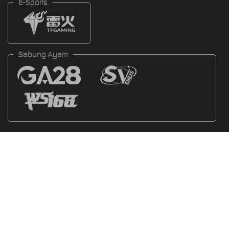
E-Sports
Sabung Ayam