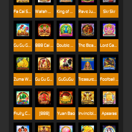
Fa Cai Shen
Watah Master 2
King of Atlantis
Rave Jump 2
Skr Skr
Gu Gu Gu 3
888 Cai Shen
Double Fly
The Beast War
Lord Ganesha
Zuma Wild
Gu Gu Gu 2 M
GuGuGu
Treasure of Seti
Football Boots
Fruity Carnival
[888]
Yuan Bao
Invincible Elephant
Apsaras