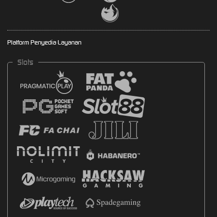
Platform Penyedia Layanan
Slots