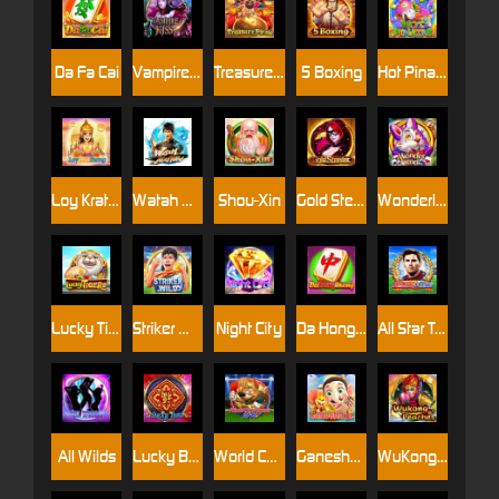
Da Fa Cai
Vampire Kiss
Treasure Pirate
5 Boxing
Hot Pinatas
Loy Krathong
Watah Master
Shou-Xin
Gold Stealer
Wonderland
Lucky Tigers
Striker WILD
Night City
Da Hong Zhong
All Star Team
All Wilds
Lucky Bats
World Cup Russia 2018
Ganesha Jr.
WuKong&Peaches