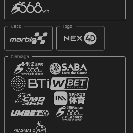
Race
Togel
Olahraga