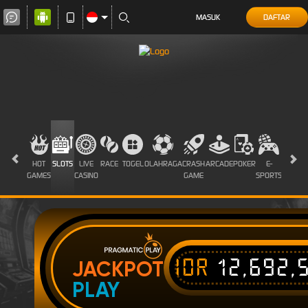
MASUK
DAFTAR
HOT
SLOTS
LIVE
RACE
TOGEL
OLAHRAGA
CRASH
ARCADE
POKER
E-
SABUN
GAMES
CASINO
GAME
SPORTS
AYAM
IDR
12,692,
JACKPOT
PLAY