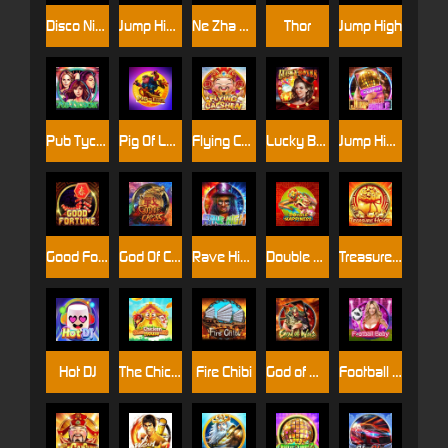
Disco Night
Jump Higher
Ne Zha Advent
Thor
Jump High
Pub Tycoon
Pig Of Luck
Flying Cai Shen
Lucky Boxes
Jump Higher Mobile
Good Fortune
God Of Chess
Rave High
Double Happiness
Treasure House
Hot DJ
The Chicken House
Fire Chibi
God of War M
Football Baby