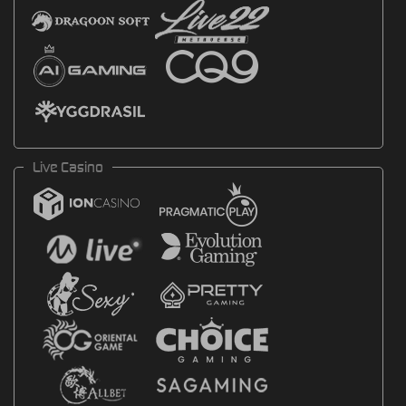
Live Casino