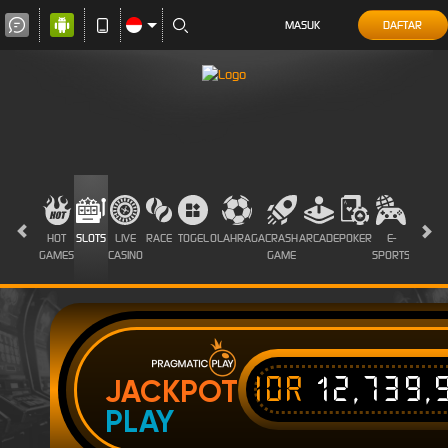
MASUK
DAFTAR
HOT
SLOTS
LIVE
RACE
TOGEL
OLAHRAGA
CRASH
ARCADE
POKER
E-
SABUN
GAMES
CASINO
GAME
SPORTS
AYAM
IDR
12,739,
JACKPOT
PLAY