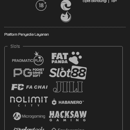
cipta dilindungi | 18+
Platform Penyedia Layanan
Slots