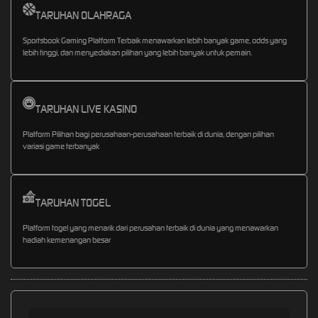
TARUHAN OLAHRAGA
Sportsbook Gaming Platform Terbaik menawarkan lebih banyak game, odds yang
lebih tinggi, dan menyediakan pilihan yang lebih banyak untuk pemain.
TARUHAN LIVE KASINO
Platform Pilihan bagi perusahaan-perusahaan terbaik di dunia, dengan pilihan
variasi game terbanyak
TARUHAN TOGEL
Platform togel yang menarik dari perusahan terbaik di dunia yang menawarkan
hadiah kemenangan besar