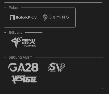
Poker
E-Sports
Sabung Ayam