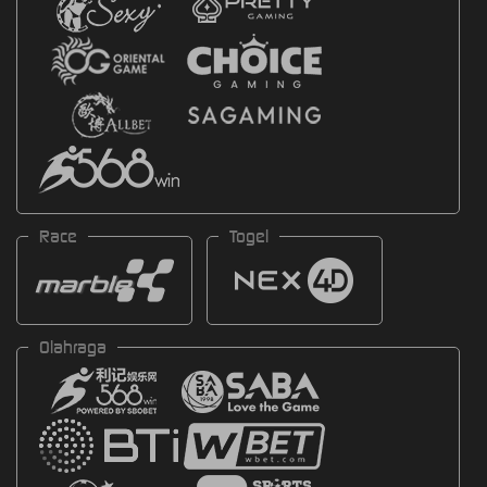
Race
Togel
Olahraga