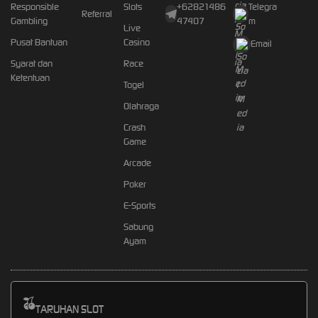
Responsible
Slots
+62821486
Telegra
Referral
Gambling
47407
m
Live
Pusat Bantuan
Casino
Email
Syarat dan
Race
Ketentuan
Togel
Olahraga
Crash
Game
Arcade
Poker
E-Sports
Sabung
Ayam
TARUHAN SLOT