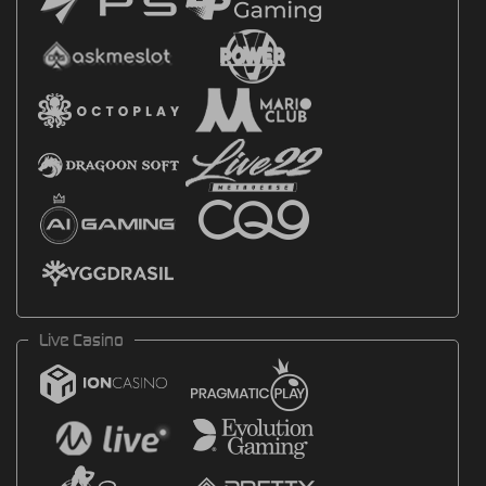
Live Casino