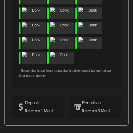
* Selama bank maintenance dan bank offline deposit dan penarikan
tidak dapat diproses
Deposit
Penarikan
Rata-rata 1 Menit
Rata-rata 3 Menit