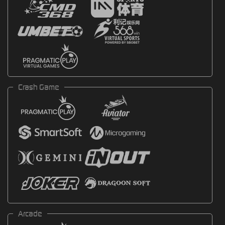
Crash Game
Arcade