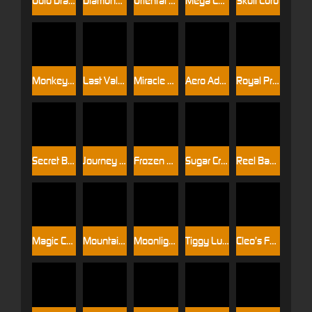
Gold Dragon
Diamond Mask
Oriental Treasures
Mega Cave
Skull Lord
Monkey King
Last Valkyrie
Miracle Ring
Aero Adventure
Royal Princess
Secret Ball
Journey to the Abyss
Frozen Blade
Sugar Crush!
Reel Bass Family
Magic Candy Factory
Mountain Spirit
Moonlight Cats
Tiggy Luck
Cleo’s Fortune