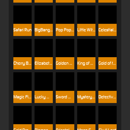
Safari Run
BigBang Spin
Pop Popcorns
Little Witch's Fortune
Celestial Goddess
Cherry Bell
Elizabeth Lab
Golden Panda
King of Pig
Gold of the King
Magic Fire
Lucky Waterfalls
Sword Master
Mystery Wind
Detective’s Dream