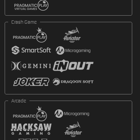
Crash Game
Arcade