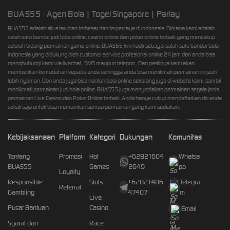
BUAS55 - Agen Bola | Togel Singapore | Parlay
BUAS55 adalah situs taruhan terbesar dan terpercaya di Indonesia. Dimana kami adalah
salah satu bandar judi bola online, casino online dan poker online terbaik yang mencakup
seluruh bidang permainan game online. BUAS55 kini hadir sebagai salah satu bandar bola
indonesia yang didukung oleh customer service profesional online 24 jam dan anda bisa
menghubungi kami via livechat , SMS maupun telepon , Dan pastinya kami akan
memberikan kemudahan kepada anda sehingga anda bisa menikmati permainan ini jauh
lebih nyaman. Dan anda juga bisa nonton bola online sekarang juga di website kami, sambil
menikmati permainan judi bola online. BUAS55 juga menyediakan permainan segala jenis
permainan Live Casino dan Poker Online terbaik. Anda hanya cukup mendaftarkan diri anda
sekali saja untuk bisa memainkan semua permainan yang kami sediakan.
Kebijaksanaan
Platform
Kategori
Dukungan
Komunitas
Tentang
Promosi
Hot
+62821604
Whatsa
BUAS55
Games
2649
pp
Loyalty
Responsible
Slots
+62821486
Telegra
Referral
Gambling
47407
m
Live
Pusat Bantuan
Casino
Email
Syarat dan
Race